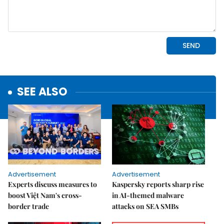
SEE ALSO
Advertisement
Advertisement
Experts discuss measures to
Kaspersky reports sharp rise
boost Việt Nam's cross-
in AI-themed malware
border trade
attacks on SEA SMBs