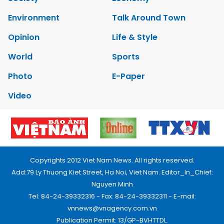
Environment
Talk Around Town
Opinion
Life & Style
World
Sports
Photo
E-Paper
Video
Copyrights 2012 Viet Nam News. All rights reserved.
Add:79 Ly Thuong Kiet Street, Ha Noi, Viet Nam. Editor_In_Chief:
Nguyen Minh
Tel: 84-24-39332316 - Fax: 84-24-39332311 - E-mail:
vnnews@vnagency.com.vn
Publication Permit: 13/GP-BVHTTDL.